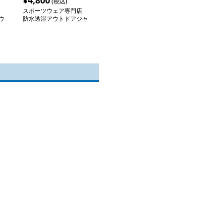
¥
4,800
(税込)
スポーツウェア専門店
ウ
防水透湿アウトドアジャ
ケット