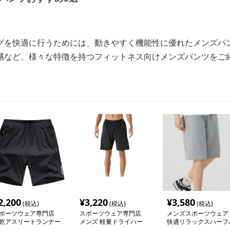
グを快適に行うためには、動きやすく機能性に優れたメンズパ
感など、様々な特徴を持つフィットネス向けメンズパンツをご
2,200
¥
3,220
¥
3,580
(税込)
(税込)
(税込)
ポーツウェア専門店
スポーツウェア専門店
メンズスポーツウェア
乾アスリートランナー
メンズ 軽量ドライハー
快適リラックスハーフ
ンツ
フパンツ
ンツ