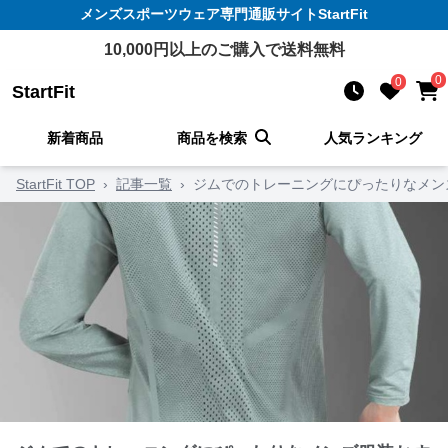
メンズスポーツウェア
専門通販サイト
StartFit
10,000
円以上のご購入で送料無料
0
0
StartFit
新着商品
商品を検索
人気ランキング
StartFit TOP
›
記事一覧
›
ジムでのトレーニングにぴったりなメン