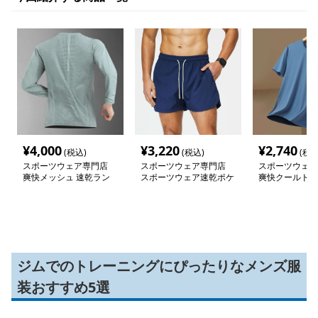
¥
4,000
¥
3,220
¥
2,740
(税込)
(税込)
(税込
スポーツウェア専門店
スポーツウェア専門店
スポーツウェア
爽快メッシュ 速乾ラン
スポーツウェア速乾ポケ
爽快クールドラ
ニング長袖シャツ
ット付きショートパンツ
半袖シャツ
ジムでのトレーニングにぴったりなメンズ服
装おすすめ5選