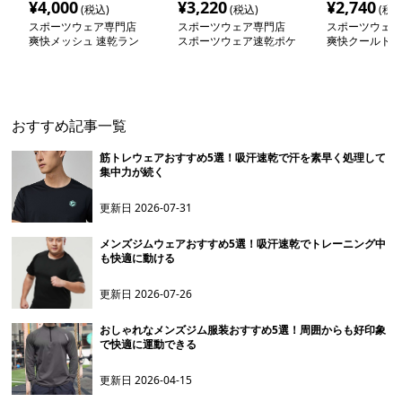
¥
4,000
¥
3,220
¥
2,740
(税込)
(税込)
(税込
スポーツウェア専門店
スポーツウェア専門店
スポーツウェア
爽快メッシュ 速乾ラン
スポーツウェア速乾ポケ
爽快クールドラ
ニング長袖シャツ
ット付きショートパンツ
半袖シャツ
おすすめ記事一覧
筋トレウェアおすすめ5選！吸汗速乾で汗を素早く処理して
集中力が続く
更新日
2026-07-31
メンズジムウェアおすすめ5選！吸汗速乾でトレーニング中
も快適に動ける
更新日
2026-07-26
おしゃれなメンズジム服装おすすめ5選！周囲からも好印象
で快適に運動できる
更新日
2026-04-15