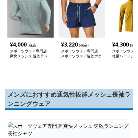
¥
4,000
¥
3,220
¥
4,300
(税込)
(税込)
(税込
スポーツウェア専門店
スポーツウェア専門店
スポーツウェア
爽快メッシュ 速乾ラン
スポーツウェア速乾ポケ
軽量ハーフジッ
ニング長袖シャツ
ット付きショートパンツ
レッチインナー
メンズにおすすめ通気性抜群メッシュ長袖ラ
ンニングウェア