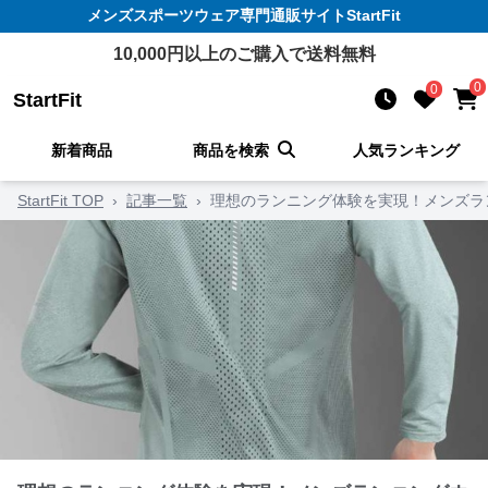
メンズスポーツウェア
専門通販サイト
StartFit
10,000
円以上のご購入で送料無料
0
0
StartFit
新着商品
商品を検索
人気ランキング
StartFit TOP
›
記事一覧
›
理想のランニング体験を実現！メンズラ