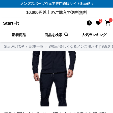
メンズスポーツウェア
専門通販サイト
StartFit
10,000
円以上のご購入で送料無料
0
0
StartFit
新着商品
商品を検索
人気ランキング
StartFit TOP
›
記事一覧
›
運動が楽しくなるメンズ服おすすめ5選