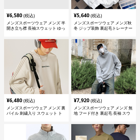
¥
6,580
¥
5,640
(税込)
(税込)
メンズスポーツウェア メンズ 半
メンズスポーツウェア メンズ秋
開き立ち襟 長袖スウェット ゆっ
冬 ジップ装飾 裏起毛トレーナー
たり 全2色
¥
6,480
¥
7,920
(税込)
(税込)
メンズスポーツウェア メンズ 裏
メンズスポーツウェア メンズ 無
パイル 刺繍入り スウェット ト
地 フード付き 裏起毛 長袖 スウ
レーナー 全3色
ェット 秋冬