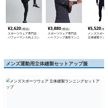
¥
2,620
¥
3,880
¥
5,520
(税込)
(税込)
(税込
スポーツウェア専門店
スポーツウェア専門店
メンズスポーツ
パフォーマンス向上コン
ハーフジップ速乾ランニ
立体縫製ランニ
プレッションウェア
ングシャツ
トアップ
メンズ運動用立体縫製セットアップ服