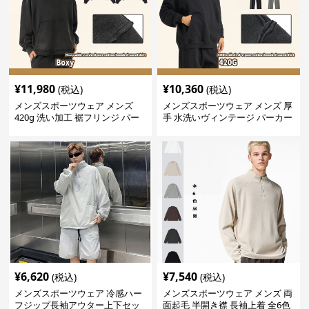
¥
11,980
¥
10,360
(税込)
(税込)
メンズスポーツウェア メンズ
メンズスポーツウェア メンズ 厚
420g 洗い加工 裾フリンジ パー
手 水洗いヴィンテージ パーカー
カー 厚手スウェット
上下セット 全2色
¥
6,620
¥
7,540
(税込)
(税込)
メンズスポーツウェア 冷感ハー
メンズスポーツウェア メンズ 両
フジップ長袖アウター上下セッ
面起毛 半開き襟 長袖上着 全6色