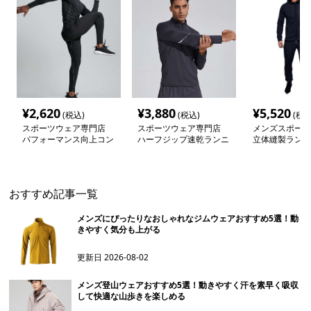
¥
2,620
¥
3,880
¥
5,520
(税込)
(税込)
(税込
スポーツウェア専門店
スポーツウェア専門店
メンズスポーツ
パフォーマンス向上コン
ハーフジップ速乾ランニ
立体縫製ランニ
プレッションウェア
ングシャツ
トアップ
おすすめ記事一覧
メンズにぴったりなおしゃれなジムウェアおすすめ5選！動
きやすく気分も上がる
更新日
2026-08-02
メンズ登山ウェアおすすめ5選！動きやすく汗を素早く吸収
して快適な山歩きを楽しめる