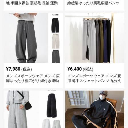
地 半開き襟首 裏起毛 長袖 運動
線縫製ゆったり裏毛広幅パンツ
着 春秋 全2色
全2色
¥
7,980
¥
6,400
(税込)
(税込)
メンズスポーツウェア メンズ 広
メンズスポーツウェア メンズ 夏
脚ゆったり裾広がり 紐付き運動
用 薄手スウェットパンツ 九分丈
パンツ 全3色
全5色