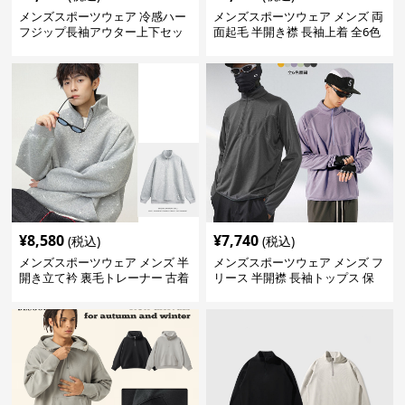
メンズスポーツウェア 冷感ハー
メンズスポーツウェア メンズ 両
フジップ長袖アウター上下セッ
面起毛 半開き襟 長袖上着 全6色
ト
¥
8,580
¥
7,740
(税込)
(税込)
メンズスポーツウェア メンズ 半
メンズスポーツウェア メンズ フ
開き立て衿 裏毛トレーナー 古着
リース 半開襟 長袖トップス 保
風加工
温 軽量 全6色