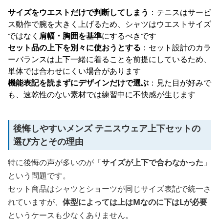
サイズをウエストだけで判断してしまう
：テニスはサービ
ス動作で腕を大きく上げるため、シャツはウエストサイズ
ではなく
肩幅・胸囲を基準
にするべきです
セット品の上下を別々に使おうとする
：セット設計のカラ
ーバランスは上下一緒に着ることを前提にしているため、
単体では合わせにくい場合があります
機能表記を読まずにデザインだけで選ぶ
：見た目が好みで
も、速乾性のない素材では練習中に不快感が生じます
後悔しやすいメンズ テニスウェア上下セットの
選び方とその理由
特に後悔の声が多いのが「
サイズが上下で合わなかった
」
という問題です。
セット商品はシャツとショーツが同じサイズ表記で統一さ
れていますが、
体型によっては上はMなのに下はLが必要
というケースも少なくありません。