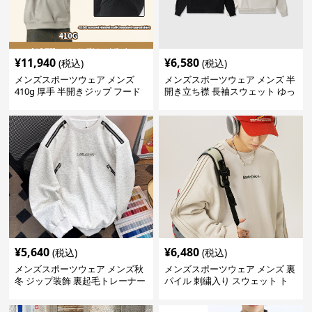
¥
11,940
¥
6,580
(税込)
(税込)
メンズスポーツウェア メンズ
メンズスポーツウェア メンズ 半
410g 厚手 半開きジップ フード
開き立ち襟 長袖スウェット ゆっ
付きトレーナー 全2色
たり 全2色
¥
5,640
¥
6,480
(税込)
(税込)
メンズスポーツウェア メンズ秋
メンズスポーツウェア メンズ 裏
冬 ジップ装飾 裏起毛トレーナー
パイル 刺繍入り スウェット ト
レーナー 全3色