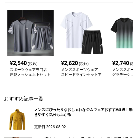
¥
2,540
¥
2,620
¥
2,740
(税込)
(税込)
(税込
スポーツウェア専門店
メンズスポーツウェア
メンズスポーツ
速乾メッシュ上下セット
スピードラインセットア
グラデーション
軽量ウェア
ップ
トアップ
おすすめ記事一覧
メンズにぴったりなおしゃれなジムウェアおすすめ5選！動
きやすく気分も上がる
更新日
2026-08-02