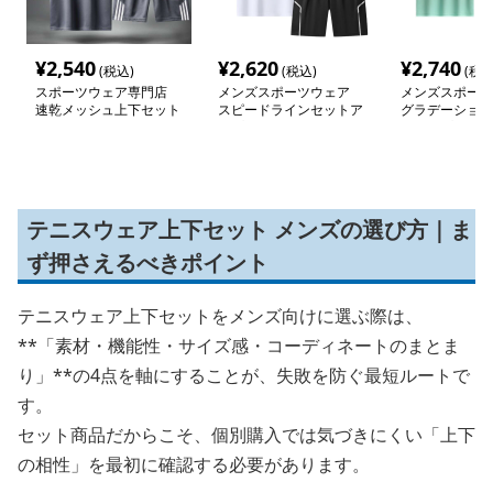
¥
2,540
¥
2,620
¥
2,740
(税込)
(税込)
(税込
スポーツウェア専門店
メンズスポーツウェア
メンズスポーツ
速乾メッシュ上下セット
スピードラインセットア
グラデーション
軽量ウェア
ップ
トアップ
テニスウェア上下セット メンズの選び方｜ま
ず押さえるべきポイント
テニスウェア上下セットをメンズ向けに選ぶ際は、
**「素材・機能性・サイズ感・コーディネートのまとま
り」**の4点を軸にすることが、失敗を防ぐ最短ルートで
す。
セット商品だからこそ、個別購入では気づきにくい「上下
の相性」を最初に確認する必要があります。