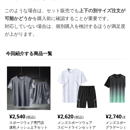
このような場合は、セット販売でも
上下の別サイズ注文が
可能かどうか
を購入前に確認することが重要です。
対応していない場合は、個別購入を検討するほうが満足度
が上がります。
今回紹介する商品一覧
¥
2,540
¥
2,620
¥
2,740
(税込)
(税込)
(税込
スポーツウェア専門店
メンズスポーツウェア
メンズスポーツ
速乾メッシュ上下セット
スピードラインセットア
グラデーション