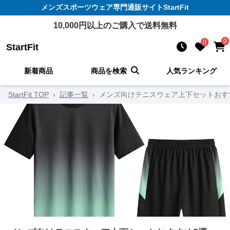
メンズスポーツウェア
専門通販サイト
StartFit
10,000
円以上のご購入で送料無料
0
0
StartFit
新着商品
商品を検索
人気ランキング
StartFit TOP
›
記事一覧
›
メンズ向けテニスウェア上下セットおす