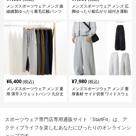
メンズスポーツウェア メンズ 曲
メンズスポーツウェア メンズ 広
線縫製ゆったり裏毛広幅パンツ
脚ゆったり裾広がり 紐付き運動
全2色
パンツ 全3色
¥
6,400
¥
7,980
(税込)
(税込)
メンズスポーツウェア メンズ 夏
メンズスポーツウェア メンズ 重
用 薄手スウェットパンツ 九分丈
厚素材 サイド切替 ワイドスウェ
全5色
ットパンツ 全3色
スポーツウェア専門店専用通販サイト「StartFit」は、ア
クティブライフを楽しむあなたにぴったりのオンラインシ
ョップです。