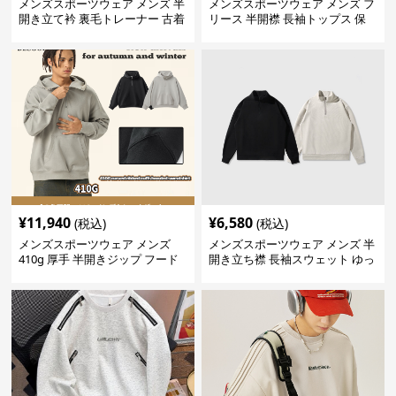
メンズスポーツウェア メンズ 半
メンズスポーツウェア メンズ フ
開き立て衿 裏毛トレーナー 古着
リース 半開襟 長袖トップス 保
風加工
温 軽量 全6色
¥
11,940
¥
6,580
(税込)
(税込)
メンズスポーツウェア メンズ
メンズスポーツウェア メンズ 半
410g 厚手 半開きジップ フード
開き立ち襟 長袖スウェット ゆっ
付きトレーナー 全2色
たり 全2色