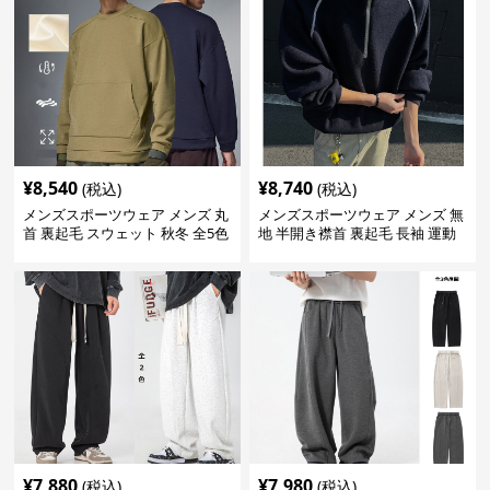
¥
8,540
¥
8,740
(税込)
(税込)
メンズスポーツウェア メンズ 丸
メンズスポーツウェア メンズ 無
首 裏起毛 スウェット 秋冬 全5色
地 半開き襟首 裏起毛 長袖 運動
着 春秋 全2色
¥
7,880
¥
7,980
(税込)
(税込)