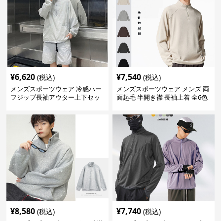
¥
6,620
¥
7,540
(税込)
(税込)
メンズスポーツウェア 冷感ハー
メンズスポーツウェア メンズ 両
フジップ長袖アウター上下セッ
面起毛 半開き襟 長袖上着 全6色
ト
¥
8,580
¥
7,740
(税込)
(税込)