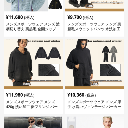
¥
11,680
¥
9,700
(税込)
(税込)
メンズスポーツウェア メンズ 波
メンズスポーツウェア メンズ 裏
柄切り替え 裏起毛 全開ジップ
起毛スウェットパンツ 水洗加工
スウェット上着 全3色
ヴィンテージ風 全2色
¥
11,980
¥
10,360
(税込)
(税込)
メンズスポーツウェア メンズ
メンズスポーツウェア メンズ 厚
420g 洗い加工 裾フリンジ パー
手 水洗いヴィンテージ パーカー
カー 厚手スウェット
上下セット 全2色