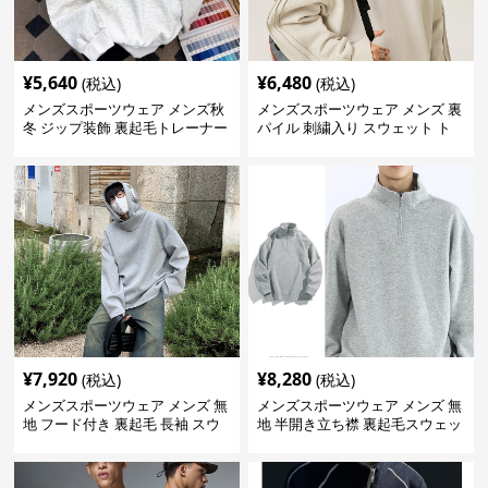
¥
5,640
¥
6,480
(税込)
(税込)
メンズスポーツウェア メンズ秋
メンズスポーツウェア メンズ 裏
冬 ジップ装飾 裏起毛トレーナー
パイル 刺繍入り スウェット ト
レーナー 全3色
¥
7,920
¥
8,280
(税込)
(税込)
メンズスポーツウェア メンズ 無
メンズスポーツウェア メンズ 無
地 フード付き 裏起毛 長袖 スウ
地 半開き立ち襟 裏起毛スウェッ
ェット 秋冬
ト 全3色