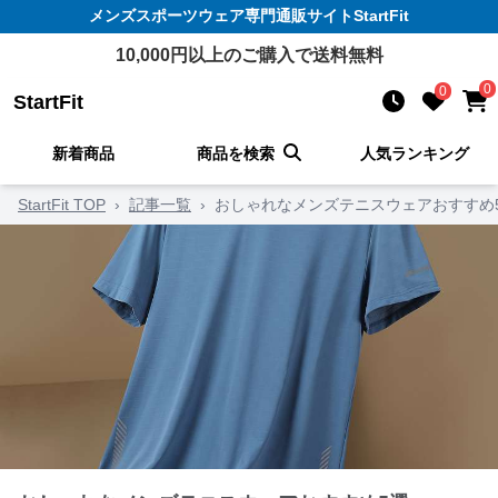
メンズスポーツウェア
専門通販サイト
StartFit
10,000
円以上のご購入で送料無料
0
0
StartFit
新着商品
商品を検索
人気ランキング
StartFit TOP
›
記事一覧
›
おしゃれなメンズテニスウェアおすすめ