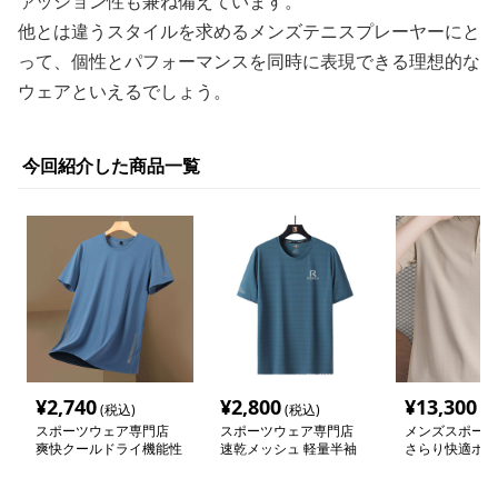
ァッション性も兼ね備えています。
他とは違うスタイルを求めるメンズテニスプレーヤーにと
って、個性とパフォーマンスを同時に表現できる理想的な
ウェアといえるでしょう。
今回紹介した商品一覧
¥
2,740
¥
2,800
¥
13,300
(税込)
(税込)
(税
スポーツウェア専門店
スポーツウェア専門店
メンズスポーツ
爽快クールドライ機能性
速乾メッシュ 軽量半袖
さらり快適ポロ
半袖シャツ
シャツ