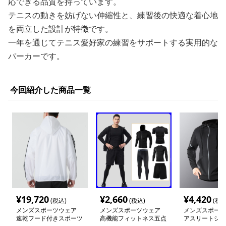
応できる品質を持っています。
テニスの動きを妨げない伸縮性と、練習後の快適な着心地
を両立した設計が特徴です。
一年を通じてテニス愛好家の練習をサポートする実用的な
パーカーです。
今回紹介した商品一覧
¥
19,720
¥
2,660
¥
4,420
(税込)
(税込)
(税込
メンズスポーツウェア
メンズスポーツウェア
メンズスポーツ
速乾フード付きスポーツ
高機能フィットネス五点
アスリートシー