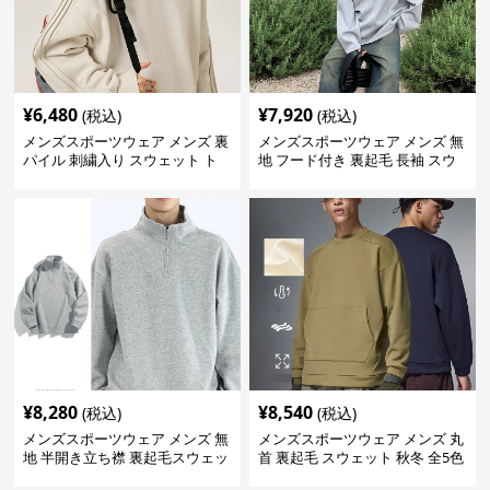
¥
6,480
¥
7,920
(税込)
(税込)
メンズスポーツウェア メンズ 裏
メンズスポーツウェア メンズ 無
パイル 刺繍入り スウェット ト
地 フード付き 裏起毛 長袖 スウ
レーナー 全3色
ェット 秋冬
¥
8,280
¥
8,540
(税込)
(税込)
メンズスポーツウェア メンズ 無
メンズスポーツウェア メンズ 丸
地 半開き立ち襟 裏起毛スウェッ
首 裏起毛 スウェット 秋冬 全5色
ト 全3色