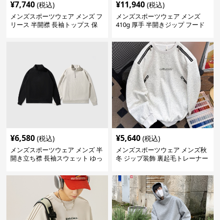
¥
7,740
¥
11,940
(税込)
(税込)
メンズスポーツウェア メンズ フ
メンズスポーツウェア メンズ
リース 半開襟 長袖トップス 保
410g 厚手 半開きジップ フード
温 軽量 全6色
付きトレーナー 全2色
¥
6,580
¥
5,640
(税込)
(税込)
メンズスポーツウェア メンズ 半
メンズスポーツウェア メンズ秋
開き立ち襟 長袖スウェット ゆっ
冬 ジップ装飾 裏起毛トレーナー
たり 全2色