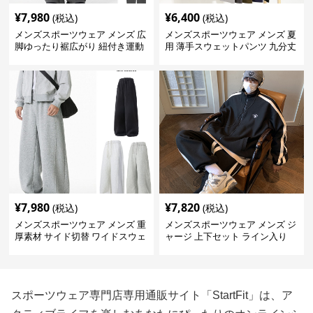
¥
7,980
¥
6,400
(税込)
(税込)
メンズスポーツウェア メンズ 広
メンズスポーツウェア メンズ 夏
脚ゆったり裾広がり 紐付き運動
用 薄手スウェットパンツ 九分丈
パンツ 全3色
全5色
¥
7,980
¥
7,820
(税込)
(税込)
メンズスポーツウェア メンズ 重
メンズスポーツウェア メンズ ジ
厚素材 サイド切替 ワイドスウェ
ャージ 上下セット ライン入り
ットパンツ 全3色
スポーツウェア専門店専用通販サイト「StartFit」は、ア