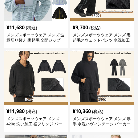
¥
11,680
¥
9,700
(税込)
(税込)
メンズスポーツウェア メンズ 波
メンズスポーツウェア メンズ 裏
柄切り替え 裏起毛 全開ジップ
起毛スウェットパンツ 水洗加工
スウェット上着 全3色
ヴィンテージ風 全2色
¥
11,980
¥
10,360
(税込)
(税込)
メンズスポーツウェア メンズ
メンズスポーツウェア メンズ 厚
420g 洗い加工 裾フリンジ パー
手 水洗いヴィンテージ パーカー
カー 厚手スウェット
上下セット 全2色