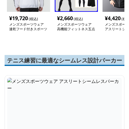
¥
19,720
¥
2,660
¥
4,420
(税込)
(税込)
(税込
メンズスポーツウェア
メンズスポーツウェア
メンズスポーツ
速乾フード付きスポーツ
高機能フィットネス五点
アスリートシー
ジャケット
セット
ーカー
テニス練習に最適なシームレス設計パーカー