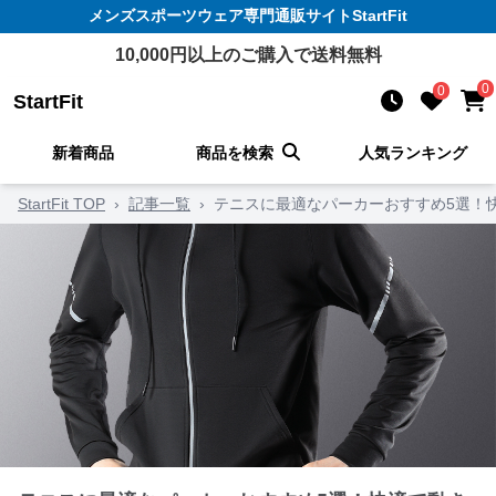
メンズスポーツウェア
専門通販サイト
StartFit
10,000
円以上のご購入で送料無料
0
0
StartFit
新着商品
商品を検索
人気ランキング
StartFit TOP
›
記事一覧
›
テニスに最適なパーカーおすすめ5選！