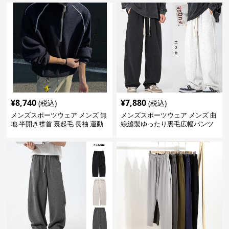
¥
8,740
¥
7,880
(税込)
(税込)
メンズスポーツウェア メンズ 無
メンズスポーツウェア メンズ 曲
地 半開き襟首 裏起毛 長袖 運動
線縫製ゆったり裏毛広幅パンツ
着 春秋 全2色
全2色