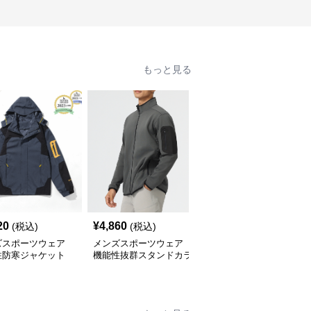
もっと見る
20
¥
4,860
¥
17,420
(税込)
(税込)
(税込)
ズスポーツウェア
メンズスポーツウェア
メンズスポーツウェア
性防寒ジャケット
機能性抜群スタンドカラ
反射ライン入りフード付
ズ アウトドア対応
ージップアップジャケッ
きジップアップ上下セッ
ト
ト
ト