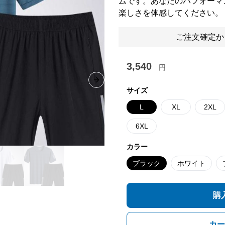
ムです。あなたのパフォーマ
楽しさを体感してください。
ご注文確定か
3,540
円
Next slide
サイズ
L
XL
2XL
6XL
カラー
ブラック
ホワイト
購
カー