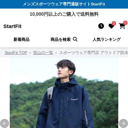
メンズスポーツウェア
専門通販サイト
StartFit
10,000
円以上のご購入で送料無料
0
0
StartFit
新着商品
商品を検索
人気ランキング
StartFit TOP
›
登山の一覧
›
スポーツウェア専門店 アウトドア防
Previous slide
Ne