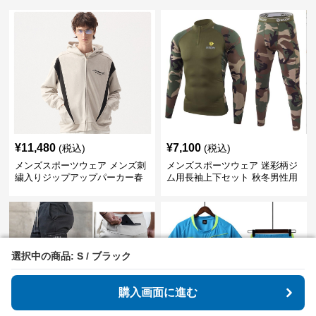
¥
11,480
¥
7,100
(税込)
(税込)
メンズスポーツウェア メンズ刺
メンズスポーツウェア 迷彩柄ジ
繍入りジップアップパーカー春
ム用長袖上下セット 秋冬男性用
秋用運動着
トレーニングウェア
選択中の商品: S / ブラック
選択中の商品: S / ブラック
購入画面に進む
購入画面に進む