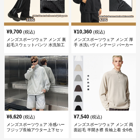
¥
9,700
¥
10,360
(税込)
(税込)
メンズスポーツウェア メンズ 裏
メンズスポーツウェア メンズ 厚
起毛スウェットパンツ 水洗加工
手 水洗いヴィンテージ パーカー
ヴィンテージ風 全2色
上下セット 全2色
¥
6,620
¥
7,540
(税込)
(税込)
メンズスポーツウェア 冷感ハー
メンズスポーツウェア メンズ 両
フジップ長袖アウター上下セッ
面起毛 半開き襟 長袖上着 全6色
ト