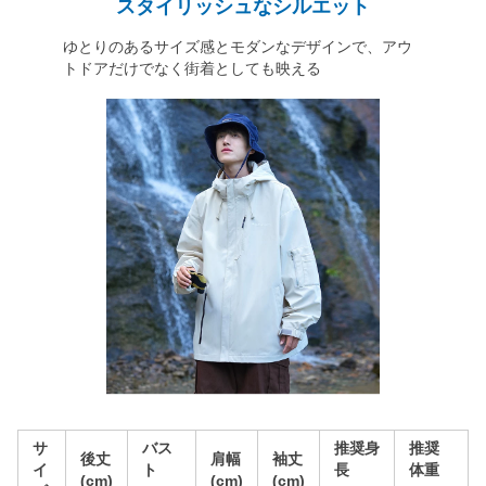
スタイリッシュなシルエット
ゆとりのあるサイズ感とモダンなデザインで、アウ
トドアだけでなく街着としても映える
サ
バス
推奨身
推奨
後丈
肩幅
袖丈
イ
ト
長
体重
(cm)
(cm)
(cm)