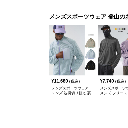
ンテージ風 全2色
セット 全2色
メンズスポーツウェア
登山
の
¥
11,680
¥
7,740
(税込)
(税込)
メンズスポーツウェア
メンズスポーツ
メンズ 波柄切り替え 裏
メンズ フリース
起毛 全開ジップ スウェ
長袖トップス 保
ット上着 全3色
全6色