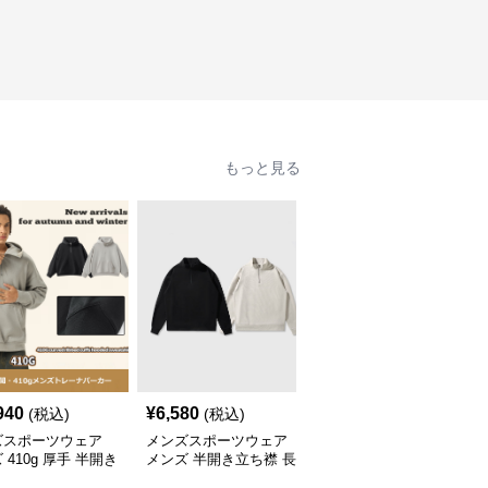
もっと見る
940
¥
6,580
¥
5,640
(税込)
(税込)
(税込)
ズスポーツウェア
メンズスポーツウェア
メンズスポーツウェア
 410g 厚手 半開き
メンズ 半開き立ち襟 長
メンズ秋冬 ジップ装飾
プ フード付きトレ
袖スウェット ゆったり
裏起毛トレーナー