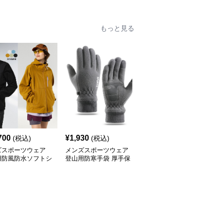
 全2色
全2色
もっと見る
700
¥
1,930
¥
11,290
(税込)
(税込)
(税込)
ズスポーツウェア
メンズスポーツウェア
メンズスポーツウェア
用防風防水ソフトシ
登山用防寒手袋 厚手保
メンズ登山用フード付き
多機能上着
温グローブ メンズ
ブルゾン秋冬軽量ジャケ
ット