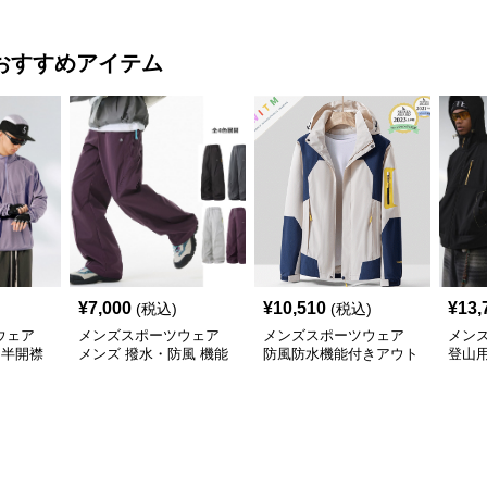
ーナー
おすすめアイテム
¥
7,000
¥
10,510
¥
13,
(税込)
(税込)
ウェア
メンズスポーツウェア
メンズスポーツウェア
メン
 半開襟
メンズ 撥水・防風 機能
防風防水機能付きアウト
登山
温 軽量
性ワイドパンツ 全4色
ドアジャケット
ェル