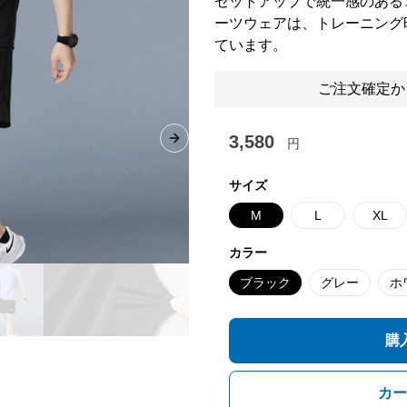
セットアップで統一感のある
ーツウェアは、トレーニング
ています。
ご注文確定か
3,580
円
Next slide
サイズ
M
L
XL
カラー
ブラック
グレー
ホ
購
カー