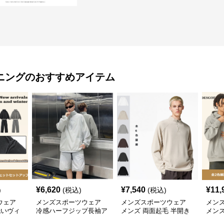
ニング
のおすすめアイテム
¥
6,620
¥
7,540
¥
11,
)
(税込)
(税込)
ウェア
メンズスポーツウェア
メンズスポーツウェア
メン
洗いヴィ
冷感ハーフジップ長袖ア
メンズ 両面起毛 半開き
メンズ
ー上下
ウター上下セット
襟 長袖上着 全6色
ジッ