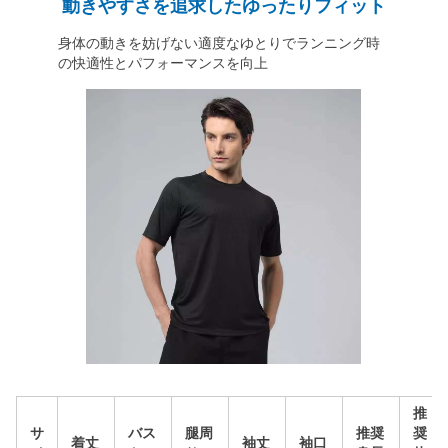
動きやすさを追求したゆったりフィット
身体の動きを妨げない適度なゆとりでランニング時
の快適性とパフォーマンスを向上
推
サ
バス
腿周
推奨
奨
着丈
袖丈
袖口