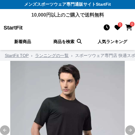
メンズスポーツウェア
専門通販サイト
StartFit
10,000
円以上のご購入で送料無料
0
0
StartFit
新着商品
商品を検索
人気ランキング
StartFit TOP
›
ランニングの一覧
›
スポーツウェア専門店 快適ス
Previous slide
Ne