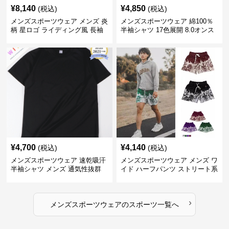
¥
8,140
¥
4,850
(税込)
(税込)
メンズスポーツウェア メンズ 炎
メンズスポーツウェア 綿100％
柄 星ロゴ ライディング風 長袖
半袖シャツ 17色展開 8.0オンス
スポーツジャージ
高品質メンズ運動着
¥
4,700
¥
4,140
(税込)
(税込)
メンズスポーツウェア 速乾吸汗
メンズスポーツウェア メンズ ワ
半袖シャツ メンズ 通気性抜群
イド ハーフパンツ ストリート系
薄手夏用
運動 スポーツ 全4色
›
メンズスポーツウェア
の
スポーツ
一覧へ