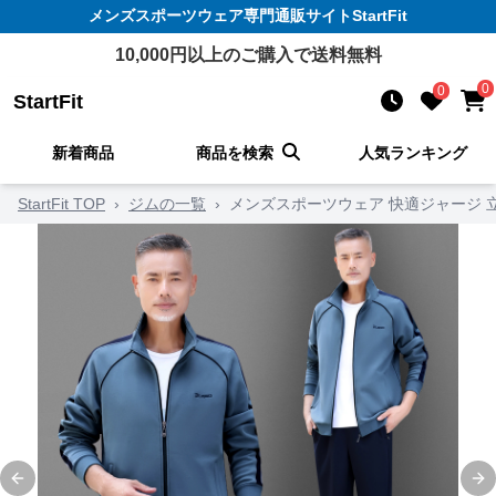
メンズスポーツウェア
専門通販サイト
StartFit
10,000
円以上のご購入で送料無料
0
0
StartFit
新着商品
商品を検索
人気ランキング
StartFit TOP
›
ジムの一覧
›
メンズスポーツウェア 快適ジャージ 
Previous slide
Ne