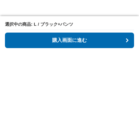
選択中の商品: L / ブラック+パンツ
選択中の商品: L / ブラック+パンツ
購入画面に進む
購入画面に進む
StartFit
について
会社概要