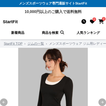
メンズスポーツウェア
専門通販サイト
StartFit
10,000
円以上のご購入で送料無料
0
0
StartFit
新着商品
商品を検索
人気ランキング
StartFit TOP
›
ジムの一覧
›
メンズスポーツウェア ジム用レディ
Previous slide
Ne