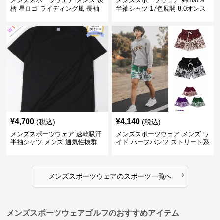
メンズスポーツウェア メンズ 炎
メンズスポーツウェア 綿100％
柄 星ロゴ ライディング風 長袖
半袖シャツ 17色展開 8.0オンス
スポーツジャージ
高品質メンズ運動着
¥
4,700
¥
4,140
(税込)
(税込)
メンズスポーツウェア 速乾吸汗
メンズスポーツウェア メンズ ワ
半袖シャツ メンズ 通気性抜群
イド ハーフパンツ ストリート系
薄手夏用
運動 スポーツ 全4色
›
メンズスポーツウェア
の
スポーツ
一覧へ
メンズスポーツウェアゴルフのおすすめアイテム