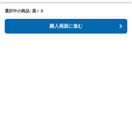
選択中の商品: 黒 / Ｓ
選択中の商品: 黒 / Ｓ
購入画面に進む
購入画面に進む
StartFit
について
会社概要