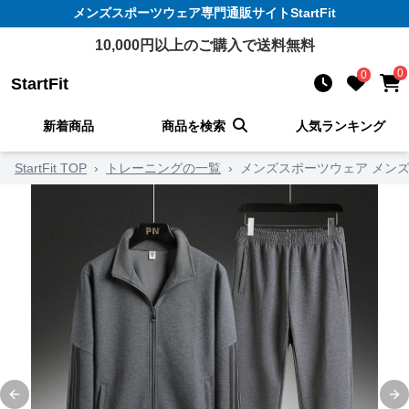
メンズスポーツウェア
専門通販サイト
StartFit
10,000
円以上のご購入で送料無料
0
0
StartFit
新着商品
商品を検索
人気ランキング
StartFit TOP
›
トレーニングの一覧
›
メンズスポーツウェア メンズ
Previous slide
Ne