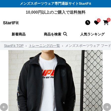
メンズスポーツウェア
専門通販サイト
StartFit
10,000
円以上のご購入で送料無料
0
0
StartFit
新着商品
商品を検索
人気ランキング
StartFit TOP
›
トレーニングの一覧
›
メンズスポーツウェア フー
Previous slide
Ne