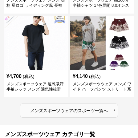
メンズスポーツウェア メンズ 炎
メンズスポーツウェア 綿100％
柄 星ロゴ ライディング風 長袖
半袖シャツ 17色展開 8.0オンス
スポーツジャージ
高品質メンズ運動着
¥
4,700
¥
4,140
(税込)
(税込)
メンズスポーツウェア 速乾吸汗
メンズスポーツウェア メンズ ワ
半袖シャツ メンズ 通気性抜群
イド ハーフパンツ ストリート系
薄手夏用
運動 スポーツ 全4色
›
メンズスポーツウェア
の
スポーツ
一覧へ
メンズスポーツウェア カテゴリ一覧