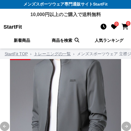
メンズスポーツウェア
専門通販サイト
StartFit
10,000
円以上のご購入で送料無料
0
0
StartFit
新着商品
商品を検索
人気ランキング
StartFit TOP
›
トレーニングの一覧
›
メンズスポーツウェア 立襟
Previous slide
Ne