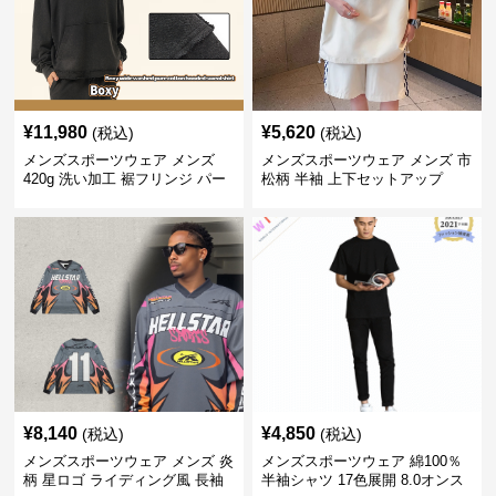
¥
11,980
¥
5,620
(税込)
(税込)
メンズスポーツウェア メンズ
メンズスポーツウェア メンズ 市
420g 洗い加工 裾フリンジ パー
松柄 半袖 上下セットアップ
カー 厚手スウェット
¥
8,140
¥
4,850
(税込)
(税込)
メンズスポーツウェア メンズ 炎
メンズスポーツウェア 綿100％
柄 星ロゴ ライディング風 長袖
半袖シャツ 17色展開 8.0オンス