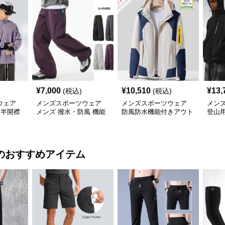
¥
7,000
¥
10,510
¥
13,
(税込)
(税込)
ウェア
メンズスポーツウェア
メンズスポーツウェア
メン
 半開襟
メンズ 撥水・防風 機能
防風防水機能付きアウト
登山
温 軽量
性ワイドパンツ 全4色
ドアジャケット
ェル
のおすすめアイテム