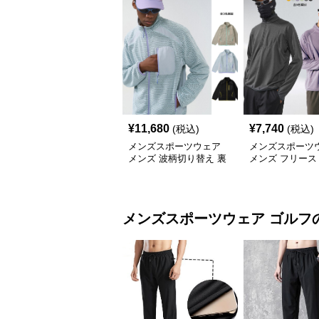
¥
11,680
¥
7,740
(税込)
(税込)
メンズスポーツウェア
メンズスポーツ
メンズ 波柄切り替え 裏
メンズ フリース
起毛 全開ジップ スウェ
長袖トップス 保
ット上着 全3色
全6色
メンズスポーツウェア
ゴルフ