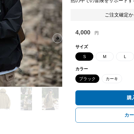
然の中での冒険をサポートす
ご注文確定か
4,000
円
Next slide
サイズ
S
M
L
カラー
ブラック
カーキ
購
カー