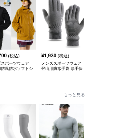
700
¥
1,930
¥
11,290
(税込)
(税込)
(税込)
ズスポーツウェア
メンズスポーツウェア
メンズスポーツウェア
用防風防水ソフトシ
登山用防寒手袋 厚手保
メンズ登山用フード付き
多機能上着
温グローブ メンズ
ブルゾン秋冬軽量ジャケ
ット
もっと見る