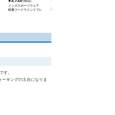
¥
5,720
¥
7,700
¥
3,220
(税込)
(税込)
(税込
メンズスポーツウェア
メンズスポーツウェア
メンズスポーツ
軽量フードウインドブレ
快適歩行ストレートパン
多機能軽量ウィ
ーカー
ツ
ーカー
ト
*です。
ォーキングの土台になりま