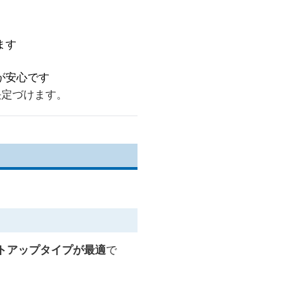
ます
が安心です
決定づけます。
トアップタイプが最適
で