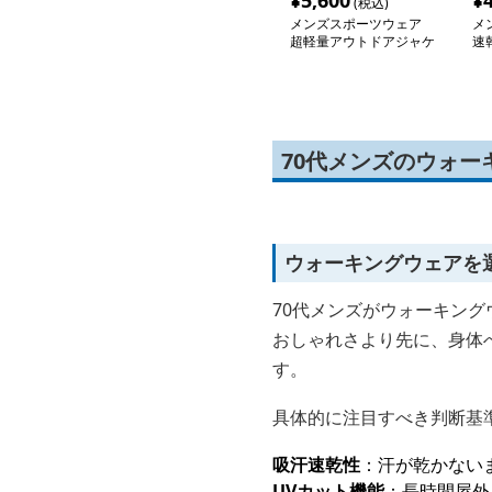
¥
5,600
¥
(税込)
メンズスポーツウェア
メ
超軽量アウトドアジャケ
速
ット
水
70代メンズのウォ
ウォーキングウェアを
70代メンズがウォーキング
おしゃれさより先に、身体
す。
具体的に注目すべき判断基
吸汗速乾性
：汗が乾かない
UVカット機能
：長時間屋外