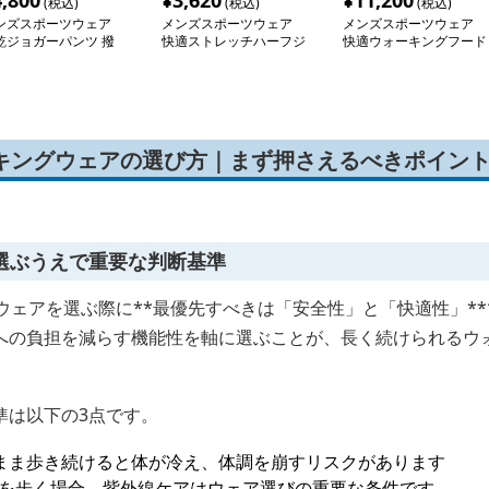
4,800
¥
3,620
¥
11,200
(税込)
(税込)
(税込)
ンズスポーツウェア
メンズスポーツウェア
メンズスポーツウェア
乾ジョガーパンツ 撥
快適ストレッチハーフジ
快適ウォーキングフード
加工
ップシャツ
ジャケット
ーキングウェアの選び方｜まず押さえるべきポイン
選ぶうえで重要な判断基準
ウェアを選ぶ際に**最優先すべきは「安全性」と「快適性」*
への負担を減らす機能性を軸に選ぶことが、長く続けられるウ
準は以下の3点です。
まま歩き続けると体が冷え、体調を崩すリスクがあります
を歩く場合、紫外線ケアはウェア選びの重要な条件です