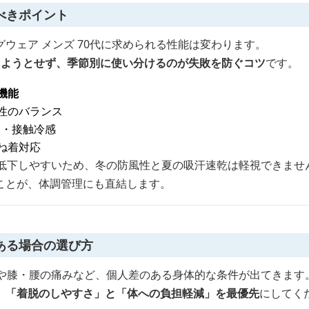
べきポイント
ウェア メンズ 70代に求められる性能は変わります。
しようとせず、季節別に使い分けるのが失敗を防ぐコツ
です。
機能
性のバランス
ト・接触冷感
ね着対応
が低下しやすいため、冬の防風性と夏の吸汗速乾は軽視できませ
ことが、体調管理にも直結します。
ある場合の選び方
化や膝・腰の痛みなど、個人差のある身体的な条件が出てきます
、「着脱のしやすさ」と「体への負担軽減」を最優先
にしてく