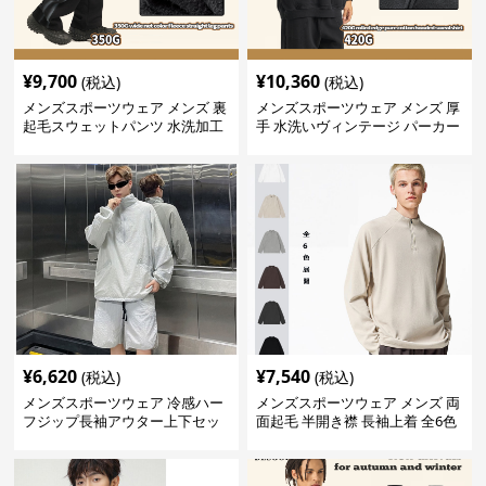
¥
9,700
¥
10,360
(税込)
(税込)
メンズスポーツウェア メンズ 裏
メンズスポーツウェア メンズ 厚
起毛スウェットパンツ 水洗加工
手 水洗いヴィンテージ パーカー
ヴィンテージ風 全2色
上下セット 全2色
¥
6,620
¥
7,540
(税込)
(税込)
メンズスポーツウェア 冷感ハー
メンズスポーツウェア メンズ 両
フジップ長袖アウター上下セッ
面起毛 半開き襟 長袖上着 全6色
ト