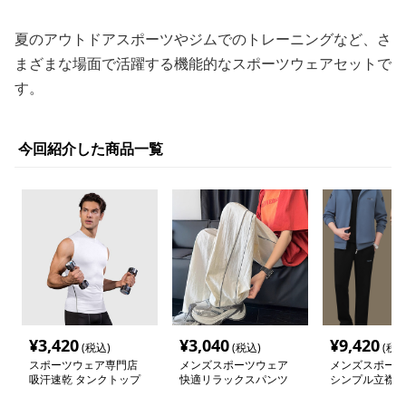
夏のアウトドアスポーツやジムでのトレーニングなど、さ
まざまな場面で活躍する機能的なスポーツウェアセットで
す。
今回紹介した商品一覧
¥
3,420
¥
3,040
¥
9,420
(税込)
(税込)
(税込
スポーツウェア専門店
メンズスポーツウェア
メンズスポーツ
吸汗速乾 タンクトップ
快適リラックスパンツ
シンプル立襟ジ
ウェア
下セット