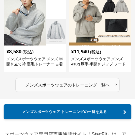
¥
8,580
¥
11,940
(税込)
(税込)
メンズスポーツウェア メンズ 半
メンズスポーツウェア メンズ
開き立て衿 裏毛トレーナー 古着
410g 厚手 半開きジップ フード
風加工
付きトレーナー 全2色
›
メンズスポーツウェア
の
トレーニング
一覧へ
メンズスポーツウェア トレーニングの一覧を見る
スポーツウェア専門店専用通販サイト「StartFit」は、ア