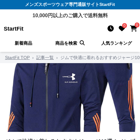
メンズスポーツウェア
専門通販サイト
StartFit
10,000
円以上のご購入で送料無料
0
0
StartFit
新着商品
商品を検索
人気ランキング
StartFit TOP
›
記事一覧
›
ジムで快適に着れるおすすめジャージ1