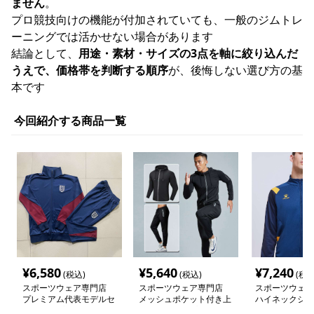
ません
。
プロ競技向けの機能が付加されていても、一般のジムトレ
ーニングでは活かせない場合があります
結論として、
用途・素材・サイズの3点を軸に絞り込んだ
うえで、価格帯を判断する順序
が、後悔しない選び方の基
本です
今回紹介する商品一覧
¥
6,580
¥
5,640
¥
7,240
(税込)
(税込)
(税込
スポーツウェア専門店
スポーツウェア専門店
スポーツウェア
プレミアム代表モデルセ
メッシュポケット付き上
ハイネックジッ
ットアップ
下セットアップウェア
トレーニングウ