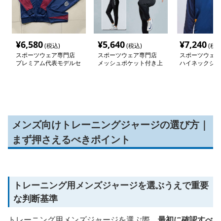
¥
6,580
¥
5,640
¥
7,240
(税込)
(税込)
(税込
スポーツウェア専門店
スポーツウェア専門店
スポーツウェア
プレミアム代表モデルセ
メッシュポケット付き上
ハイネックジッ
ットアップ
下セットアップウェア
トレーニングウ
セット
メンズ向けトレーニングジャージの選び方｜
まず押さえるべきポイント
トレーニング用メンズジャージを選ぶうえで重要
な判断基準
トレーニング用メンズジャージを選ぶ際、
最初に確認すべ