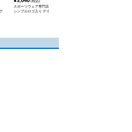
¥
3,040
(税込)
スポーツウェア専門店
グ
シンプルロゴ入り デイ
リートレーニングシャツ