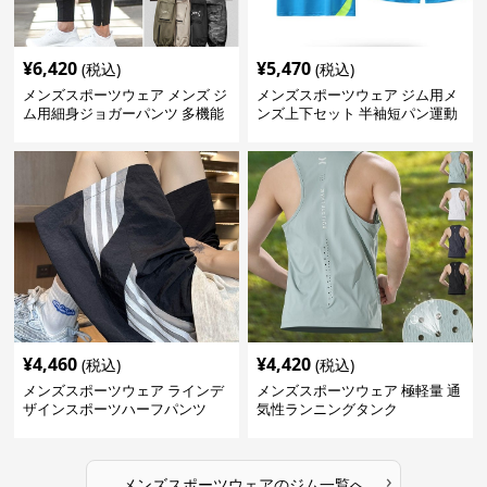
¥
6,420
¥
5,470
(税込)
(税込)
メンズスポーツウェア メンズ ジ
メンズスポーツウェア ジム用メ
ム用細身ジョガーパンツ 多機能
ンズ上下セット 半袖短パン運動
ポケット付き 全6色
着
¥
4,460
¥
4,420
(税込)
(税込)
メンズスポーツウェア ラインデ
メンズスポーツウェア 極軽量 通
ザインスポーツハーフパンツ
気性ランニングタンク
›
メンズスポーツウェア
の
ジム
一覧へ