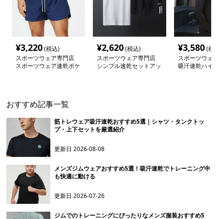
¥
3,220
¥
2,620
¥
3,580
(税込)
(税込)
(税込
スポーツウェア専門店
スポーツウェア専門店
スポーツウェア
スポーツウェア速乾ポケ
シンプル速乾セットアッ
吸汗速乾ハイネ
ット付きショートパンツ
プ ウェア
プアップ長袖シ
おすすめ記事一覧
筋トレウェア吸汗速乾おすすめ5選｜シャツ・タンクトッ
プ・上下セットを厳選紹介
更新日
2026-08-08
メンズジムウェアおすすめ5選！吸汗速乾でトレーニング中
も快適に動ける
更新日
2026-07-26
ジムでのトレーニングにぴったりなメンズ服装おすすめ5