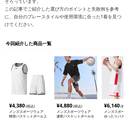
そろっています。
この記事でご紹介した選び方のポイントと失敗例を参考
に、自分のプレースタイルや使用環境に合った1着を見つ
けてください。
今回紹介した商品一覧
¥
4,380
¥
4,880
¥
6,140
(税込)
(税込)
(税込
メンズスポーツウェア
メンズスポーツウェア
メンズスポーツ
軽快バスケットボール上
速乾バスケットボールセ
ゆったりバスケ
下セット
ットアップ
ルセット