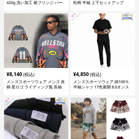
420g 洗い加工 裾フリンジ パー
松柄 半袖 上下セットアップ
カー 厚手スウェット
¥
8,140
¥
4,850
(税込)
(税込)
メンズスポーツウェア メンズ 炎
メンズスポーツウェア 綿100％
柄 星ロゴ ライディング風 長袖
半袖シャツ 17色展開 8.0オンス
スポーツジャージ
高品質メンズ運動着