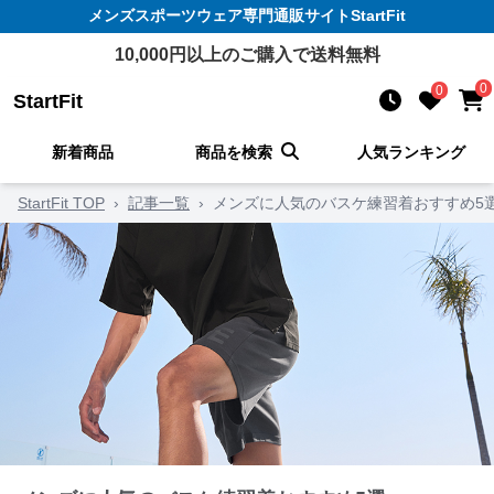
メンズスポーツウェア
専門通販サイト
StartFit
10,000
円以上のご購入で送料無料
0
0
StartFit
新着商品
商品を検索
人気ランキング
StartFit TOP
›
記事一覧
›
メンズに人気のバスケ練習着おすすめ5