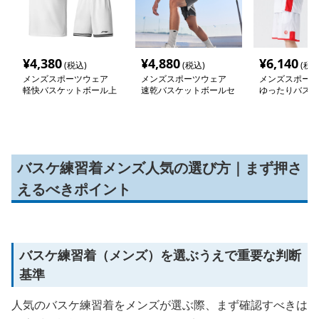
¥
4,380
¥
4,880
¥
6,140
(税込)
(税込)
(税込
メンズスポーツウェア
メンズスポーツウェア
メンズスポーツ
軽快バスケットボール上
速乾バスケットボールセ
ゆったりバスケ
下セット
ットアップ
ルセット
バスケ練習着メンズ人気の選び方｜まず押さ
えるべきポイント
バスケ練習着（メンズ）を選ぶうえで重要な判断
基準
人気のバスケ練習着をメンズが選ぶ際、まず確認すべきは