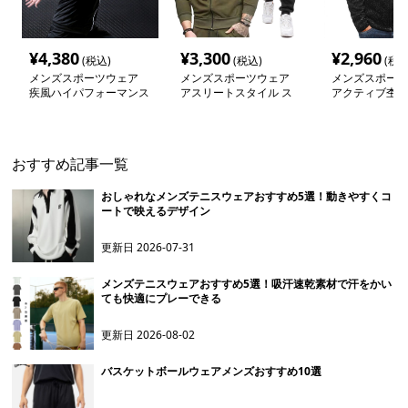
¥
4,380
¥
3,300
¥
2,960
(税込)
(税込)
(税込
メンズスポーツウェア
メンズスポーツウェア
メンズスポーツ
疾風ハイパフォーマンス
アスリートスタイル ス
アクティブ杢調
パーカー
ウェット上下セット
ーカー
おすすめ記事一覧
おしゃれなメンズテニスウェアおすすめ5選！動きやすくコ
ートで映えるデザイン
更新日
2026-07-31
メンズテニスウェアおすすめ5選！吸汗速乾素材で汗をかい
ても快適にプレーできる
更新日
2026-08-02
バスケットボールウェアメンズおすすめ10選