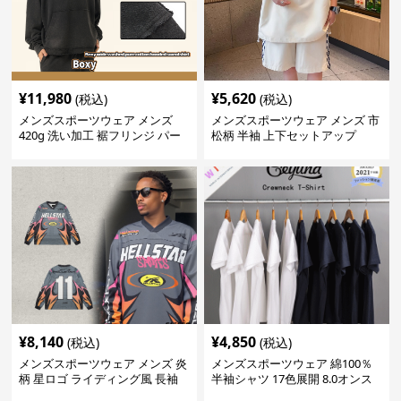
¥
11,980
¥
5,620
(税込)
(税込)
メンズスポーツウェア メンズ
メンズスポーツウェア メンズ 市
420g 洗い加工 裾フリンジ パー
松柄 半袖 上下セットアップ
カー 厚手スウェット
¥
8,140
¥
4,850
(税込)
(税込)
メンズスポーツウェア メンズ 炎
メンズスポーツウェア 綿100％
柄 星ロゴ ライディング風 長袖
半袖シャツ 17色展開 8.0オンス
スポーツジャージ
高品質メンズ運動着