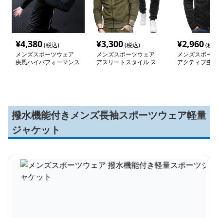
¥
4,380
¥
3,300
¥
2,960
(税込)
(税込)
(税込
メンズスポーツウェア
メンズスポーツウェア
メンズスポーツ
疾風ハイパフォーマンス
アスリートスタイル ス
アクティブ杢調
パーカー
ウェット上下セット
ーカー
撥水機能付きメンズ長袖スポーツウェア軽量
ジャケット