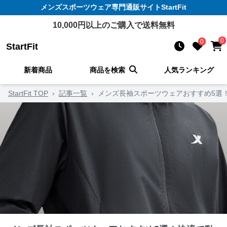
メンズスポーツウェア
専門通販サイト
StartFit
10,000
円以上のご購入で送料無料
0
0
StartFit
新着商品
商品を検索
人気ランキング
StartFit TOP
›
記事一覧
›
メンズ長袖スポーツウェアおすすめ5選