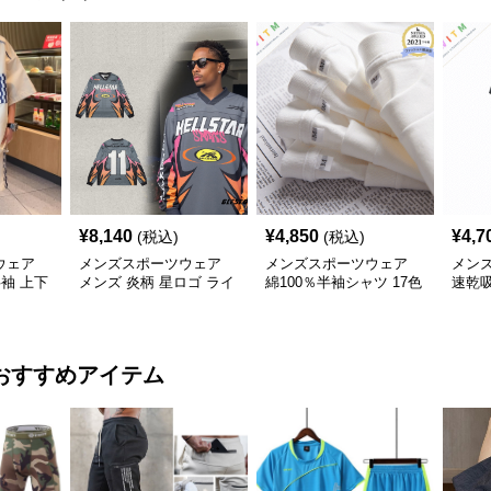
¥
8,140
¥
4,850
¥
4,7
(税込)
(税込)
ウェア
メンズスポーツウェア
メンズスポーツウェア
メン
半袖 上下
メンズ 炎柄 星ロゴ ライ
綿100％半袖シャツ 17色
速乾
ディング風 長袖スポー
展開 8.0オンス高品質メ
ンズ 
ツジャージ
ンズ運動着
用
おすすめアイテム