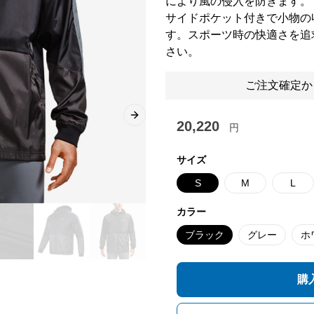
により風の侵入を防ぎます。
サイドポケット付きで小物の
す。スポーツ時の快適さを追
さい。
ご注文確定か
Next slide
20,220
円
サイズ
S
M
L
カラー
ブラック
グレー
ホ
購