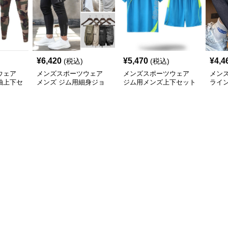
¥
6,420
¥
5,470
¥
4,4
(税込)
(税込)
ウェア
メンズスポーツウェア
メンズスポーツウェア
メン
袖上下セ
メンズ ジム用細身ジョ
ジム用メンズ上下セット
ライ
トレー
ガーパンツ 多機能ポケ
半袖短パン運動着
ハー
ット付き 全6色