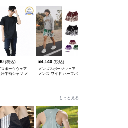
00
¥
4,140
¥
4,300
(税込)
(税込)
(税込)
ズスポーツウェア
メンズスポーツウェア
メンズスポーツウェア
吸汗半袖シャツ メ
メンズ ワイド ハーフパ
メンズ無袖タンクトップ
通気性抜群 薄手夏
ンツ ストリート系 運動
運動用ノースリーブ全5
スポーツ 全4色
色
もっと見る