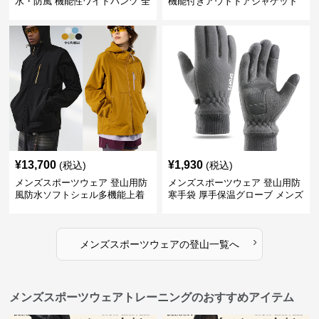
水・防風 機能性ワイドパンツ 全
機能付きアウトドアジャケット
4色
¥
13,700
¥
1,930
(税込)
(税込)
メンズスポーツウェア 登山用防
メンズスポーツウェア 登山用防
風防水ソフトシェル多機能上着
寒手袋 厚手保温グローブ メンズ
›
メンズスポーツウェア
の
登山
一覧へ
メンズスポーツウェアトレーニングのおすすめアイテム