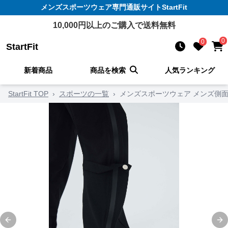
メンズスポーツウェア
専門通販サイト
StartFit
10,000
円以上のご購入で送料無料
0
0
StartFit
新着商品
商品を検索
人気ランキング
StartFit TOP
›
スポーツの一覧
›
メンズスポーツウェア メンズ側
Previous slide
Ne