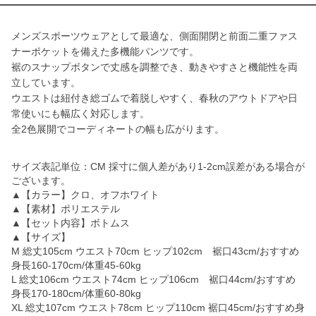
メンズスポーツウェアとして最適な、側面開閉と前面二重ファス
ナーポケットを備えた多機能パンツです。
裾のスナップボタンで丈感を調整でき、動きやすさと機能性を両
立しています。
ウエストは紐付き総ゴムで着脱しやすく、春秋のアウトドアや日
常使いにも幅広く対応します。
全2色展開でコーディネートの幅も広がります。
サイズ表記単位：CM 採寸に個人差があり1-2cm誤差がある場合が
ございます。
▲【カラー】クロ、オフホワイト
▲【素材】ポリエステル
▲【セット内容】ボトムス
▲【サイズ】
M 総丈105cm ウエスト70cm ヒップ102cm 裾口43cm/おすすめ
身長160-170cm/体重45-60kg
L 総丈106cm ウエスト74cm ヒップ106cm 裾口44cm/おすすめ
身長170-180cm/体重60-80kg
XL 総丈107cm ウエスト78cm ヒップ110cm 裾口45cm/おすすめ身