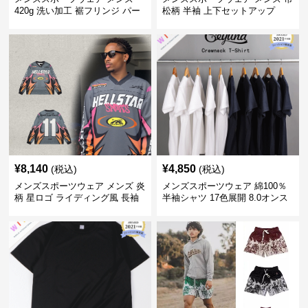
420g 洗い加工 裾フリンジ パー
松柄 半袖 上下セットアップ
カー 厚手スウェット
¥
8,140
¥
4,850
(税込)
(税込)
メンズスポーツウェア メンズ 炎
メンズスポーツウェア 綿100％
柄 星ロゴ ライディング風 長袖
半袖シャツ 17色展開 8.0オンス
スポーツジャージ
高品質メンズ運動着