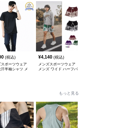
00
¥
4,140
¥
4,300
(税込)
(税込)
(税込)
ズスポーツウェア
メンズスポーツウェア
メンズスポーツウェア
吸汗半袖シャツ メ
メンズ ワイド ハーフパ
メンズ無袖タンクトップ
通気性抜群 薄手夏
ンツ ストリート系 運動
運動用ノースリーブ全5
スポーツ 全4色
色
もっと見る