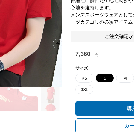
伸縮性に優れた生地で動きや
心地を維持します。
メンズスポーツウェアとして
ーツカテゴリの必須アイテム
ご注文確定か
Next slide
7,360
円
サイズ
XS
S
M
3XL
購
カー