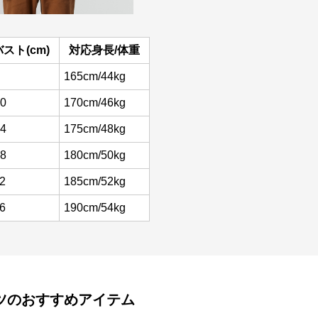
バスト(cm)
対応身長/体重
165cm/44kg
0
170cm/46kg
4
175cm/48kg
8
180cm/50kg
2
185cm/52kg
6
190cm/54kg
ツ
のおすすめアイテム