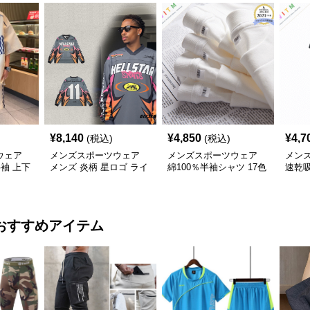
¥
8,140
¥
4,850
¥
4,7
(税込)
(税込)
ウェア
メンズスポーツウェア
メンズスポーツウェア
メン
半袖 上下
メンズ 炎柄 星ロゴ ライ
綿100％半袖シャツ 17色
速乾
ディング風 長袖スポー
展開 8.0オンス高品質メ
ンズ 
ツジャージ
ンズ運動着
用
おすすめアイテム