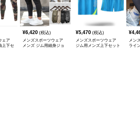
¥
6,420
¥
5,470
¥
4,4
(税込)
(税込)
ウェア
メンズスポーツウェア
メンズスポーツウェア
メン
袖上下セ
メンズ ジム用細身ジョ
ジム用メンズ上下セット
ライ
トレー
ガーパンツ 多機能ポケ
半袖短パン運動着
ハー
ット付き 全6色