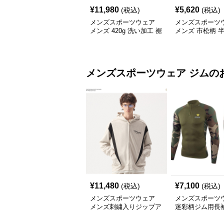
¥
11,980
¥
5,620
(税込)
(税込)
メンズスポーツウェア
メンズスポーツ
メンズ 420g 洗い加工 裾
メンズ 市松柄 
フリンジ パーカー 厚手
セットアップ
スウェット
メンズスポーツウェア
ジム
の
¥
11,480
¥
7,100
(税込)
(税込)
メンズスポーツウェア
メンズスポーツ
メンズ刺繍入りジップア
迷彩柄ジム用長
ップパーカー春秋用運動
ット 秋冬男性用
着
ニングウェア