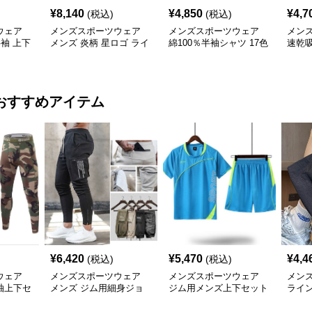
¥
8,140
¥
4,850
¥
4,7
(税込)
(税込)
ウェア
メンズスポーツウェア
メンズスポーツウェア
メン
半袖 上下
メンズ 炎柄 星ロゴ ライ
綿100％半袖シャツ 17色
速乾
ディング風 長袖スポー
展開 8.0オンス高品質メ
ンズ 
ツジャージ
ンズ運動着
用
おすすめアイテム
¥
6,420
¥
5,470
¥
4,4
(税込)
(税込)
ウェア
メンズスポーツウェア
メンズスポーツウェア
メン
袖上下セ
メンズ ジム用細身ジョ
ジム用メンズ上下セット
ライ
トレー
ガーパンツ 多機能ポケ
半袖短パン運動着
ハー
ット付き 全6色