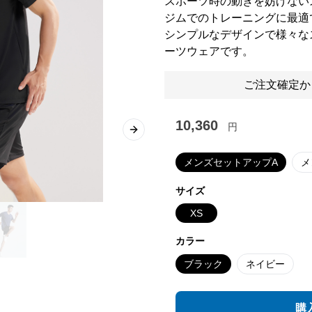
スポーツ時の動きを妨げない
ジムでのトレーニングに最適
シンプルなデザインで様々な
ーツウェアです。
ご注文確定か
10,360
円
Next slide
メンズセットアップA
メ
サイズ
XS
カラー
ブラック
ネイビー
購