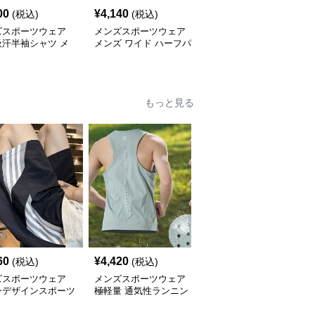
00
¥
4,140
¥
4,300
(税込)
(税込)
(税込)
ズスポーツウェア
メンズスポーツウェア
メンズスポーツウェア
吸汗半袖シャツ メ
メンズ ワイド ハーフパ
メンズ無袖タンクトップ
通気性抜群 薄手夏
ンツ ストリート系 運動
運動用ノースリーブ全5
スポーツ 全4色
色
もっと見る
60
¥
4,420
¥
9,040
(税込)
(税込)
(税込)
ズスポーツウェア
メンズスポーツウェア
メンズスポーツウェア
ンデザインスポーツ
極軽量 通気性ランニン
マルチポケット トレー
フパンツ
グタンク
ニングトレーナー