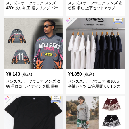
メンズスポーツウェア メンズ
メンズスポーツウェア メンズ 市
420g 洗い加工 裾フリンジ パー
松柄 半袖 上下セットアップ
カー 厚手スウェット
¥
8,140
¥
4,850
(税込)
(税込)
メンズスポーツウェア メンズ 炎
メンズスポーツウェア 綿100％
柄 星ロゴ ライディング風 長袖
半袖シャツ 17色展開 8.0オンス
スポーツジャージ
高品質メンズ運動着