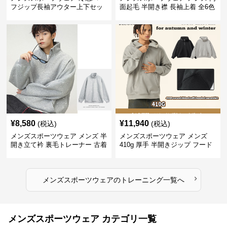
フジップ長袖アウター上下セッ
面起毛 半開き襟 長袖上着 全6色
ト
¥
8,580
¥
11,940
(税込)
(税込)
メンズスポーツウェア メンズ 半
メンズスポーツウェア メンズ
開き立て衿 裏毛トレーナー 古着
410g 厚手 半開きジップ フード
風加工
付きトレーナー 全2色
›
メンズスポーツウェア
の
トレーニング
一覧へ
メンズスポーツウェア カテゴリ一覧