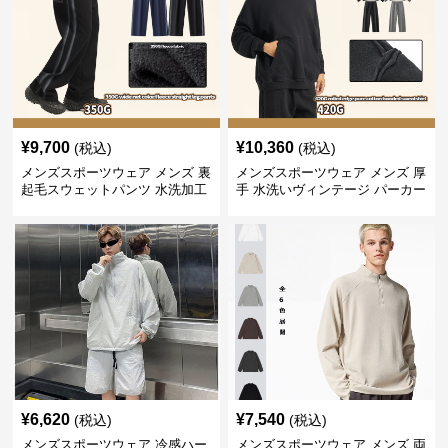
¥
9,700
¥
10,360
(税込)
(税込)
メンズスポーツウェア メンズ 裏
メンズスポーツウェア メンズ 厚
起毛スウェットパンツ 水洗加工
手 水洗いヴィンテージ パーカー
ヴィンテージ風 全2色
上下セット 全2色
¥
6,620
¥
7,540
(税込)
(税込)
メンズスポーツウェア 冷感ハー
メンズスポーツウェア メンズ 両