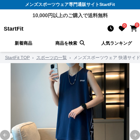
メンズスポーツウェア
専門通販サイト
StartFit
10,000
円以上のご購入で送料無料
0
0
StartFit
新着商品
商品を検索
人気ランキング
StartFit TOP
›
スポーツの一覧
›
メンズスポーツウェア 快適サイ
Previous slide
Ne