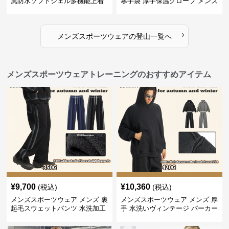
風防水ソフトシェル多機能上着
寒手袋 厚手保温グローブ メンズ
›
メンズスポーツウェア
の
登山
一覧へ
メンズスポーツウェアトレーニングのおすすめアイテム
¥
9,700
¥
10,360
(税込)
(税込)
メンズスポーツウェア メンズ 裏
メンズスポーツウェア メンズ 厚
起毛スウェットパンツ 水洗加工
手 水洗いヴィンテージ パーカー
ヴィンテージ風 全2色
上下セット 全2色