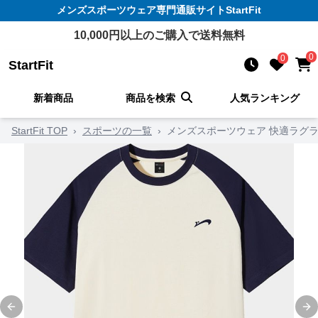
メンズスポーツウェア
専門通販サイト
StartFit
10,000
円以上のご購入で送料無料
0
0
StartFit
新着商品
商品を検索
人気ランキング
StartFit TOP
›
スポーツの一覧
›
メンズスポーツウェア 快適ラグ
Previous slide
Ne