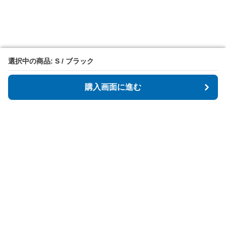
選択中の商品: S / ブラック
選択中の商品: S / ブラック
購入画面に進む
購入画面に進む
StartFit
について