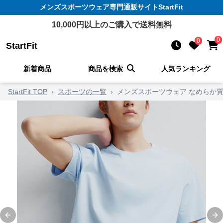
メンズスポーツウェア
専門通販サイト
StartFit
10,000
円以上のご購入で送料無料
0
0
StartFit
新着商品
商品を検索
人気ランキング
StartFit TOP
›
スポーツの一覧
›
メンズスポーツウェア なめらか
Previous slide
Ne