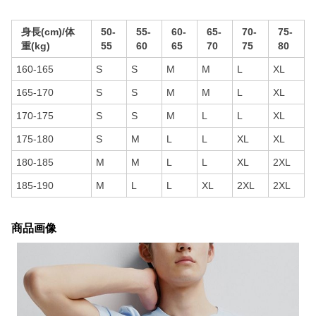
身長(cm)/体
50-
55-
60-
65-
70-
75-
重(kg)
55
60
65
70
75
80
160-165
S
S
M
M
L
XL
165-170
S
S
M
M
L
XL
170-175
S
S
M
L
L
XL
175-180
S
M
L
L
XL
XL
180-185
M
M
L
L
XL
2XL
185-190
M
L
L
XL
2XL
2XL
商品画像