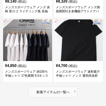
¥
8,140
¥
8,320
(税込)
(税込)
メンズスポーツウェア メンズ 炎
メンズスポーツウェア メンズ側
柄 星ロゴ ライディング風 長袖
面開閉付き多機能アウトドアパ
スポーツジャージ
ンツ
¥
4,850
¥
4,700
(税込)
(税込)
メンズスポーツウェア 綿100％
メンズスポーツウェア 速乾吸汗
半袖シャツ 17色展開 8.0オンス
半袖シャツ メンズ 通気性抜群
高品質メンズ運動着
薄手夏用
›
新着アイテムの一覧へ