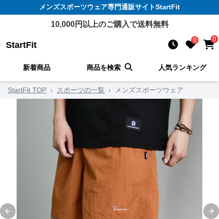
メンズスポーツウェア
専門通販サイト
StartFit
10,000
円以上のご購入で送料無料
0
0
StartFit
新着商品
商品を検索
人気ランキング
StartFit TOP
›
スポーツの一覧
›
メンズスポーツウェア
Previous slide
Ne