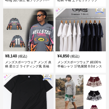
420g 洗い加工 裾フリンジ パー
松柄 半袖 上下セットアップ
カー 厚手スウェット
¥
8,140
¥
4,850
(税込)
(税込)
メンズスポーツウェア メンズ 炎
メンズスポーツウェア 綿100％
柄 星ロゴ ライディング風 長袖
半袖シャツ 17色展開 8.0オンス
スポーツジャージ
高品質メンズ運動着