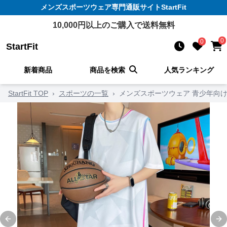
メンズスポーツウェア
専門通販サイト
StartFit
10,000
円以上のご購入で送料無料
0
0
StartFit
新着商品
商品を検索
人気ランキング
StartFit TOP
›
スポーツの一覧
›
メンズスポーツウェア 青少年向
Previous slide
Ne