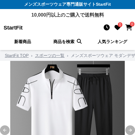
メンズスポーツウェア
専門通販サイト
StartFit
10,000
円以上のご購入で送料無料
0
0
StartFit
新着商品
商品を検索
人気ランキング
StartFit TOP
›
スポーツの一覧
›
メンズスポーツウェア モダンデ
Previous slide
Ne