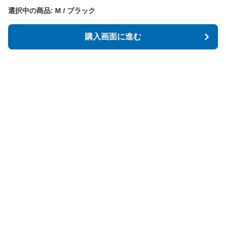
選択中の商品: M / ブラック
選択中の商品: M / ブラック
購入画面に進む
購入画面に進む
StartFit
について
会社概要
利用規約