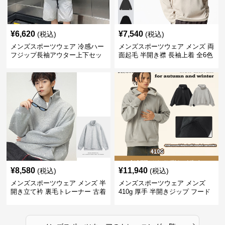
¥
6,620
¥
7,540
(税込)
(税込)
メンズスポーツウェア 冷感ハー
メンズスポーツウェア メンズ 両
フジップ長袖アウター上下セッ
面起毛 半開き襟 長袖上着 全6色
ト
¥
8,580
¥
11,940
(税込)
(税込)
メンズスポーツウェア メンズ 半
メンズスポーツウェア メンズ
開き立て衿 裏毛トレーナー 古着
410g 厚手 半開きジップ フード
風加工
付きトレーナー 全2色
›