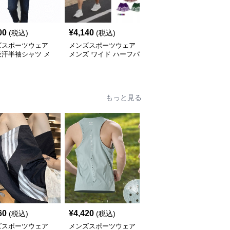
00
¥
4,140
¥
4,300
(税込)
(税込)
(税込)
ズスポーツウェア
メンズスポーツウェア
メンズスポーツウェア
吸汗半袖シャツ メ
メンズ ワイド ハーフパ
メンズ無袖タンクトップ
通気性抜群 薄手夏
ンツ ストリート系 運動
運動用ノースリーブ全5
スポーツ 全4色
色
もっと見る
60
¥
4,420
¥
9,040
(税込)
(税込)
(税込)
ズスポーツウェア
メンズスポーツウェア
メンズスポーツウェア