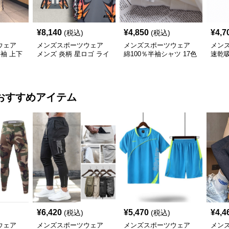
¥
8,140
¥
4,850
¥
4,7
(税込)
(税込)
ウェア
メンズスポーツウェア
メンズスポーツウェア
メン
半袖 上下
メンズ 炎柄 星ロゴ ライ
綿100％半袖シャツ 17色
速乾
ディング風 長袖スポー
展開 8.0オンス高品質メ
ンズ 
ツジャージ
ンズ運動着
用
おすすめアイテム
¥
6,420
¥
5,470
¥
4,4
(税込)
(税込)
ウェア
メンズスポーツウェア
メンズスポーツウェア
メン