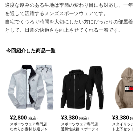
適度な厚みのある生地は季節の変わり目にも対応し、一年
を通して活躍するメンズスポーツウェアです。
自宅でくつろぐ時間を大切にしたい方にぴったりの部屋着
として、日常の快適さを向上させてくれる一着です。
今回紹介した商品一覧
¥
2,800
¥
3,380
¥
3,380
(税込)
(税込)
(税込
スポーツウェア専門店
スポーツウェア専門店
スタイリッシュ
なめらか素材 快適ジャ
通気性抜群 スポーティ
ト上下セット
ージ上下セット
ジャージ上下セット