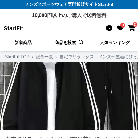
メンズスポーツウェア
専門通販サイト
StartFit
10,000
円以上のご購入で送料無料
0
0
StartFit
新着商品
商品を検索
人気ランキング
StartFit TOP
›
記事一覧
›
自宅でリラックス！メンズ部屋着にぴっ