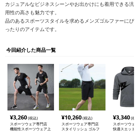
カジュアルなビジネスシーンやお出かけにも着用できる汎
用性の高さも魅力です。
品のあるスポーツスタイルを求めるメンズゴルファーにぴ
ったりのアイテムです。
今回紹介した商品一覧
¥
3,260
¥
10,260
¥
3,340
(税込)
(税込)
(税込
スポーツウェア専門店
スポーツウェア専門店
スポーツウェア
機能性スポーツウェア上
スタイリッシュ ゴルフ
快適スエットス
下セット
メンズ上下セット
ットアップ