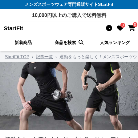
メンズスポーツウェア
専門通販サイト
StartFit
10,000
円以上のご購入で送料無料
0
0
StartFit
新着商品
商品を検索
人気ランキング
StartFit TOP
›
記事一覧
›
運動をもっと楽しく！メンズスポーツウ