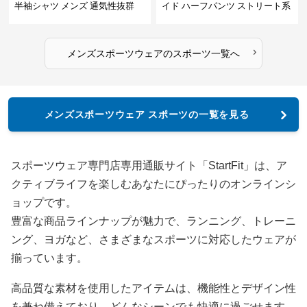
半袖シャツ メンズ 通気性抜群
イド ハーフパンツ ストリート系
薄手夏用
運動 スポーツ 全4色
›
メンズスポーツウェア
の
スポーツ
一覧へ
メンズスポーツウェア スポーツの一覧を見る
スポーツウェア専門店専用通販サイト「StartFit」は、ア
クティブライフを楽しむあなたにぴったりのオンラインシ
ョップです。
豊富な商品ラインナップが魅力で、ランニング、トレーニ
ング、ヨガなど、さまざまなスポーツに対応したウェアが
揃っています。
高品質な素材を使用したアイテムは、機能性とデザイン性
を兼ね備えており、どんなシーンでも快適に過ごせます。