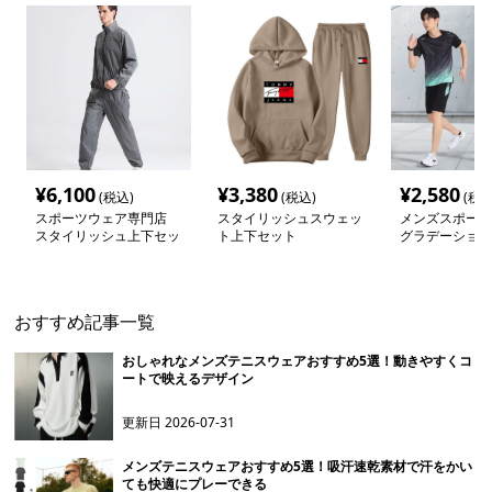
¥
6,100
¥
3,380
¥
2,580
(税込)
(税込)
(税込
スポーツウェア専門店
スタイリッシュスウェッ
メンズスポーツ
スタイリッシュ上下セッ
ト上下セット
グラデーション
トアップウェア
ニングセット
おすすめ記事一覧
おしゃれなメンズテニスウェアおすすめ5選！動きやすくコ
ートで映えるデザイン
更新日
2026-07-31
メンズテニスウェアおすすめ5選！吸汗速乾素材で汗をかい
ても快適にプレーできる