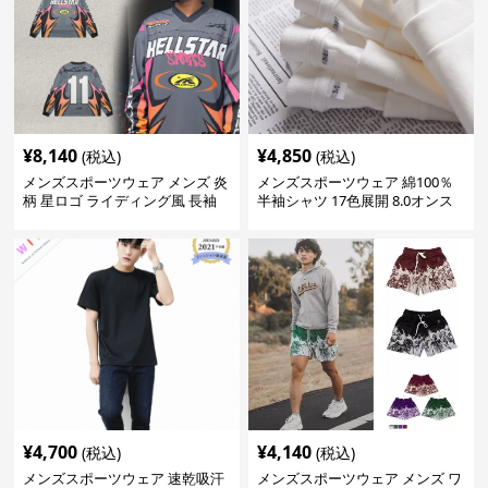
¥
8,140
¥
4,850
(税込)
(税込)
メンズスポーツウェア メンズ 炎
メンズスポーツウェア 綿100％
柄 星ロゴ ライディング風 長袖
半袖シャツ 17色展開 8.0オンス
スポーツジャージ
高品質メンズ運動着
¥
4,700
¥
4,140
(税込)
(税込)
メンズスポーツウェア 速乾吸汗
メンズスポーツウェア メンズ ワ