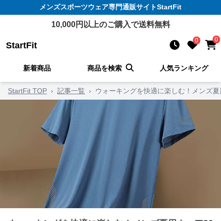
メンズスポーツウェア
専門通販サイト
StartFit
10,000
円以上のご購入で送料無料
0
0
StartFit
新着商品
商品を検索
人気ランキング
StartFit TOP
›
記事一覧
›
ウォーキングを快適に楽しむ！メンズ夏