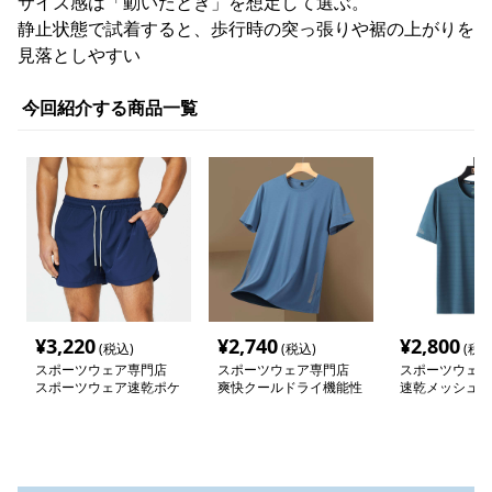
サイズ感は「動いたとき」を想定して選ぶ。
静止状態で試着すると、歩行時の突っ張りや裾の上がりを
見落としやすい
今回紹介する商品一覧
¥
3,220
¥
2,740
¥
2,800
(税込)
(税込)
(税込
スポーツウェア専門店
スポーツウェア専門店
スポーツウェア
スポーツウェア速乾ポケ
爽快クールドライ機能性
速乾メッシュ 
ット付きショートパンツ
半袖シャツ
シャツ