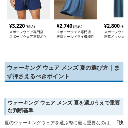
¥
3,220
¥
2,740
¥
2,800
(税込)
(税込)
(税込
スポーツウェア専門店
スポーツウェア専門店
スポーツウェア
スポーツウェア速乾ポケ
爽快クールドライ機能性
速乾メッシュ 
ット付きショートパンツ
半袖シャツ
シャツ
ウォーキング ウェア メンズ 夏の選び方｜ま
ず押さえるべきポイント
ウォーキング ウェア メンズ 夏を選ぶうえで重要
な判断基準
夏のウォーキングウェアを選ぶ際に最も重要なのは、
「快