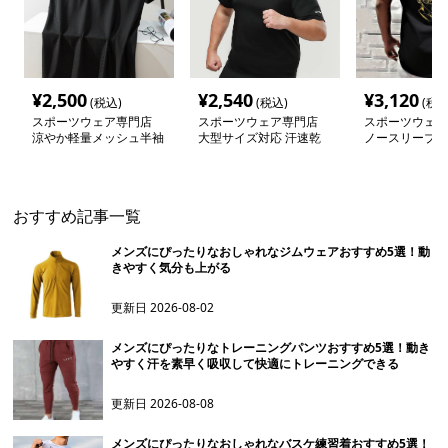
¥
2,500
¥
2,540
¥
3,120
(税込)
(税込)
(税込
スポーツウェア専門店
スポーツウェア専門店
スポーツウェア
涼やか軽量メッシュ半袖
大型サイズ対応 汗速乾
ノースリーブト
シャツ
ストレッチ トレーニン
グウェア
グ半袖シャツ
おすすめ記事一覧
メンズにぴったりなおしゃれなジムウェアおすすめ5選！動
きやすく気分も上がる
更新日
2026-08-02
メンズにぴったりなトレーニングパンツおすすめ5選！動き
やすく汗を素早く吸収して快適にトレーニングできる
更新日
2026-08-08
メンズにぴったりなおしゃれなバスケ練習着おすすめ5選！