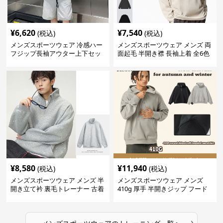
¥
6,620
¥
7,540
(税込)
(税込)
メンズスポーツウェア 冷感ハー
メンズスポーツウェア メンズ 両
フジップ長袖アウター上下セッ
面起毛 半開き襟 長袖上着 全6色
ト
¥
8,580
¥
11,940
(税込)
(税込)
メンズスポーツウェア メンズ 半
メンズスポーツウェア メンズ
開き立て衿 裏毛トレーナー 古着
410g 厚手 半開きジップ フード
風加工
付きトレーナー 全2色
›