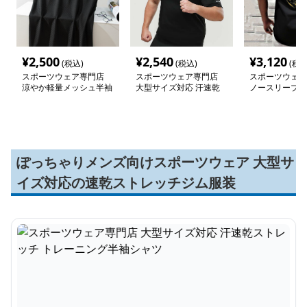
¥
2,500
¥
2,540
¥
3,120
(税込)
(税込)
(税込
スポーツウェア専門店
スポーツウェア専門店
スポーツウェア
涼やか軽量メッシュ半袖
大型サイズ対応 汗速乾
ノースリーブト
シャツ
ストレッチ トレーニン
グウェア
グ半袖シャツ
ぽっちゃりメンズ向けスポーツウェア 大型サ
イズ対応の速乾ストレッチジム服装