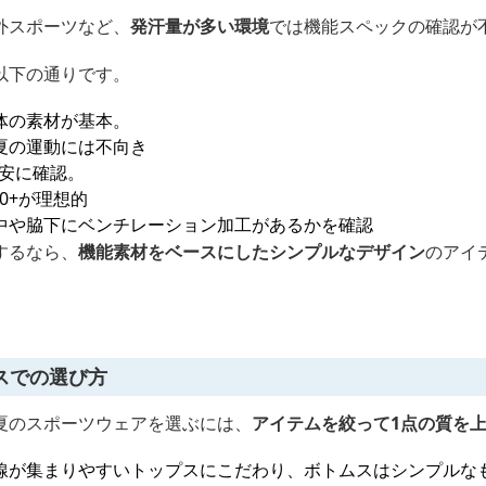
外スポーツなど、
発汗量が多い環境
では機能スペックの確認が
以下の通りです。
体の素材が基本。
夏の運動には不向き
目安に確認。
0+が理想的
中や脇下にベンチレーション加工があるかを確認
するなら、
機能素材をベースにしたシンプルなデザイン
のアイ
スでの選び方
夏のスポーツウェアを選ぶには、
アイテムを絞って1点の質を
線が集まりやすいトップスにこだわり、ボトムスはシンプルな