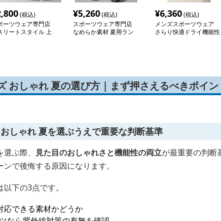
2,800
¥
5,260
¥
6,360
(税込)
(税込)
(税込)
ポーツウェア専門店
スポーツウェア専門店
メンズスポーツウェア
スリートスタイル 上
なめらか素材 夏用ラン
さらり快適ドライ機能性
セット
ニングセット
半袖シャツ
ズ おしゃれ 夏の選び方｜まず押さえるべきポイン
 おしゃれ 夏を選ぶうえで重要な判断基準
を選ぶ際、
見た目のおしゃれさと機能性の両立
が最重要の判断
ーンで後悔する原因になります。
は以下の3点です。
対応できる素材かどうか
ツなら紫外線対策の有無を確認