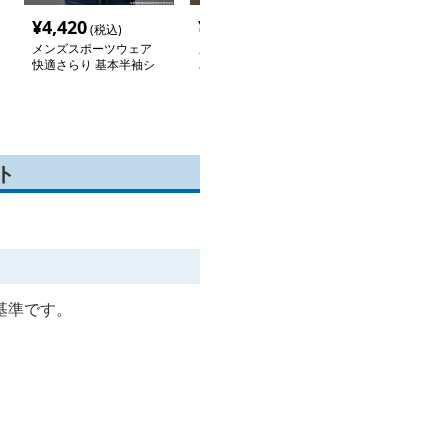
¥
4,420
¥
13,300
¥
3,160
(税込)
(税込)
(税込
メンズスポーツウェア
メンズスポーツウェア
メンズスポーツ
快適さらり 基本半袖シ
さらり快適ポロシャツ
さわやか通気性
ャツ
グシャツ
ト
基準です。